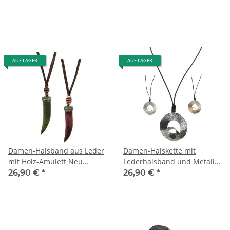
AUF LAGER
AUF LAGER
Damen-Halsband aus Leder
Damen-Halskette mit
mit Holz-Amulett Neu
Lederhalsband und Metall-
Mehrere Farben
Muschel Neu Drei Farben
26,90 €
*
26,90 €
*