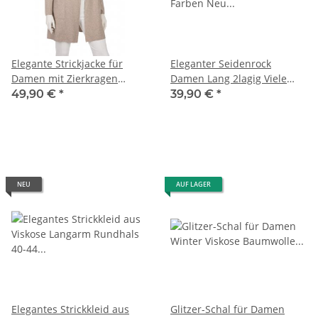
Elegante Strickjacke für
Eleganter Seidenrock
Damen mit Zierkragen
Damen Lang 2lagig Viele
mehrere Farben One Size
Farben Neu Sommer 38 40
49,90 €
*
39,90 €
*
38-42
42
NEU
AUF LAGER
Elegantes Strickkleid aus
Glitzer-Schal für Damen