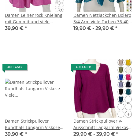
Damen Leinenrock Knielang
Damen Netzjäckchen Bolero
mit Gummibund viele
3/4 Arm viele Farben 36-40
Farben 38-40 One Size
One Size
39,90 €
*
19,90 € -
29,90 €
*
AUF LAGER
AUF LAGER
Damen Strickpullover
Damen Strickpullover V-
Rundhals Langarm Viskose
Ausschnitt Langarm Viskose
Viele Farben 38-40 One Size
Viele Farben 38-40 One Size
39,90 €
*
29,90 € -
39,90 €
*