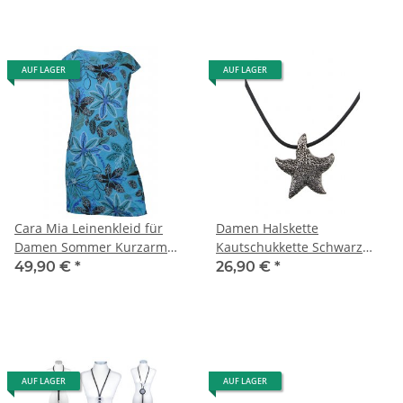
AUF LAGER
AUF LAGER
Cara Mia Leinenkleid für
Damen Halskette
Damen Sommer Kurzarm
Kautschukkette Schwarz
mehrere Farben 36-44
1619B1
49,90 €
*
26,90 €
*
Mehrfarbig
AUF LAGER
AUF LAGER