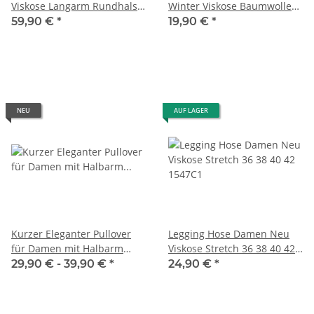
Viskose Langarm Rundhals
Winter Viskose Baumwolle
40-44 One Size
Maxi XXL
59,90 €
*
19,90 €
*
NEU
AUF LAGER
Kurzer Eleganter Pullover
Legging Hose Damen Neu
für Damen mit Halbarm
Viskose Stretch 36 38 40 42
Viskose 38-44 one size
1547C1
29,90 € -
39,90 €
*
24,90 €
*