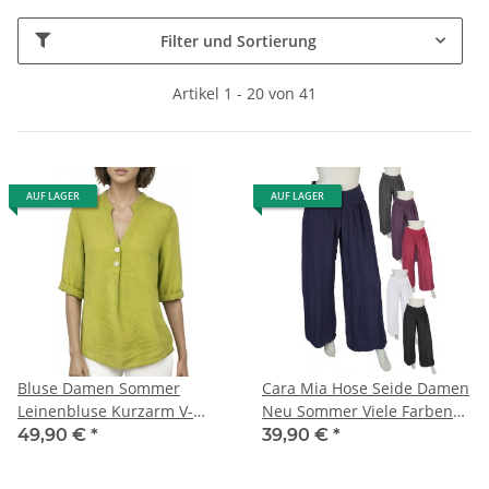
Filter und Sortierung
Artikel 1 - 20 von 41
AUF LAGER
AUF LAGER
Bluse Damen Sommer
Cara Mia Hose Seide Damen
Leinenbluse Kurzarm V-
Neu Sommer Viele Farben
Ausschnitt viele Farben 38-
Haremshose 36 38 40 42
49,90 €
*
39,90 €
*
44 Mehrfarbig