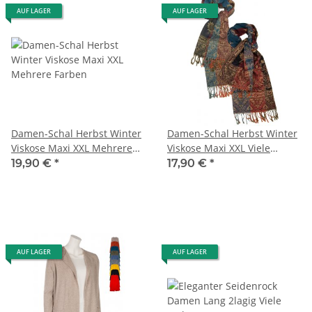
AUF LAGER
AUF LAGER
Damen-Schal Herbst Winter
Damen-Schal Herbst Winter
Viskose Maxi XXL Mehrere
Viskose Maxi XXL Viele
Farben
Farben
19,90 €
*
17,90 €
*
AUF LAGER
AUF LAGER