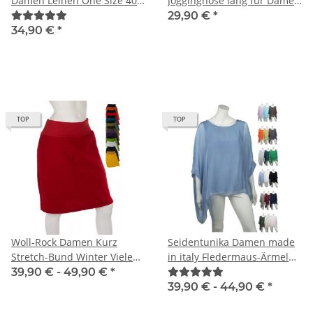
Damen Leinen One Size 40-
Jogginghose lang für Damen
44
mit Gummizug 36-42
29,90 €
*
mehrere Farben
34,90 €
*
TOP
TOP
Woll-Rock Damen Kurz
Seidentunika Damen made
Stretch-Bund Winter Viele
in italy Fledermaus-Ärmel
Farben 40 42 Viele Farben
Viele Farben 38-44 one size
39,90 € -
49,90 €
*
39,90 € -
44,90 €
*