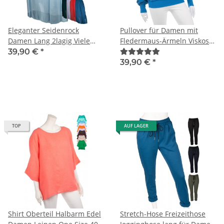
Eleganter Seidenrock
Pullover für Damen mit
Damen Lang 2lagig Viele
Fledermaus-Ärmeln Viskose
Farben Neu Sommer 38 40
Viele Farben One Size 38-42
39,90 €
*
42
39,90 €
*
TOP
AUF LAGER
Shirt Oberteil Halbarm Edel
Stretch-Hose Freizeithose