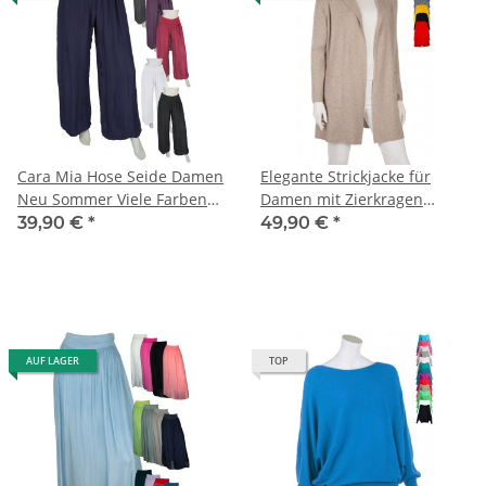
Cara Mia Hose Seide Damen
Elegante Strickjacke für
Neu Sommer Viele Farben
Damen mit Zierkragen
Haremshose 36 38 40 42
mehrere Farben One Size
39,90 €
*
49,90 €
*
38-42
AUF LAGER
TOP