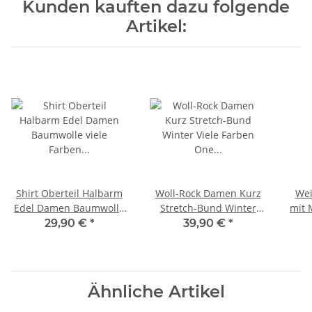
Kunden kauften dazu folgende
Artikel:
Shirt Oberteil Halbarm
Woll-Rock Damen Kurz
Wei
Edel Damen Baumwolle
Stretch-Bund Winter
mit 
viele Farben One Size
Viele Farben One Size
29,90 €
*
39,90 €
*
40-44 orange
40-42 anthrazit
Ähnliche Artikel