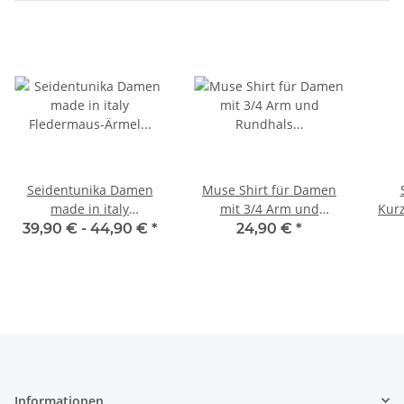
Seidentunika Damen
Muse Shirt für Damen
made in italy
mit 3/4 Arm und
Kur
Fledermaus-Ärmel Viele
Rundhals Baumwolle
Baum
39,90 € -
44,90 €
*
24,90 €
*
Farben 38-44 one size
Stretch viele Farben
Informationen