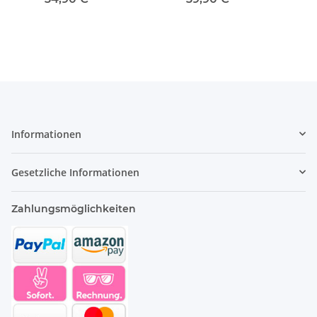
One Size 38-42
Hare
Informationen
Gesetzliche Informationen
Zahlungsmöglichkeiten