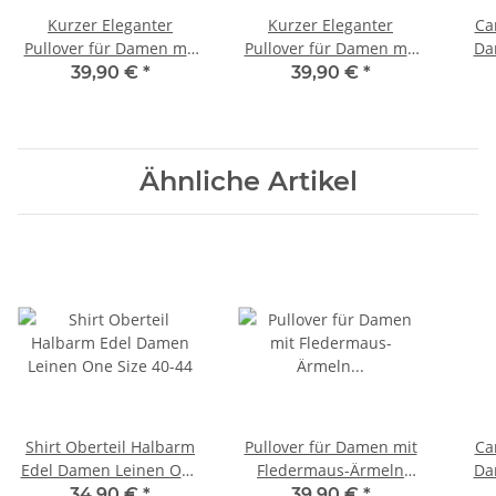
Kurzer Eleganter
Kurzer Eleganter
Ca
Pullover für Damen mit
Pullover für Damen mit
Da
Halbarm Viskose 38-44
Halbarm Viskose 38-44
39,90 €
*
39,90 €
*
one size weiß
one size schwarz
Hare
Ähnliche Artikel
Shirt Oberteil Halbarm
Pullover für Damen mit
Ca
Edel Damen Leinen One
Fledermaus-Ärmeln
Da
Size 40-44
Viskose Viele Farben
34,90 €
*
39,90 €
*