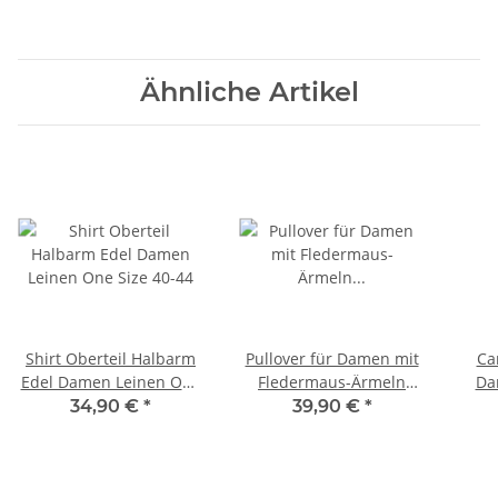
Schwarz 38 40 42 44
Anthra 38 40 42 44
T
Ähnliche Artikel
Shirt Oberteil Halbarm
Pullover für Damen mit
Ca
Edel Damen Leinen One
Fledermaus-Ärmeln
Da
Size 40-44
Viskose Viele Farben
34,90 €
*
39,90 €
*
One Size 38-42
Hare