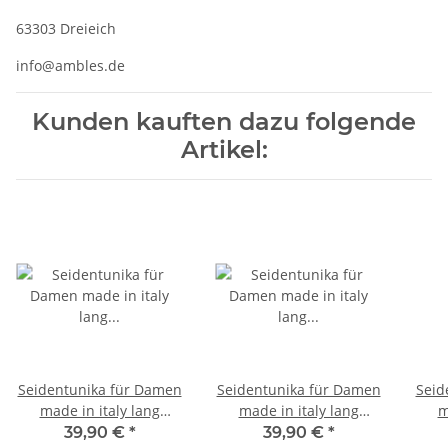
63303 Dreieich
info@ambles.de
Kunden kauften dazu folgende
Artikel:
Seidentunika für Damen
Seidentunika für Damen
Seid
made in italy lang
made in italy lang
m
Fledermaus-Ärmel
Fledermaus-Ärmel
F
39,90 €
*
39,90 €
*